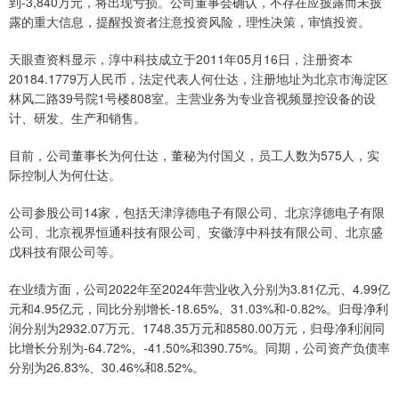
到-3,840万元，将出现亏损。公司董事会确认，不存在应披露而未披
露的重大信息，提醒投资者注意投资风险，理性决策，审慎投资。
天眼查资料显示，淳中科技成立于2011年05月16日，注册资本
20184.1779万人民币，法定代表人何仕达，注册地址为北京市海淀区
林风二路39号院1号楼808室。主营业务为专业音视频显控设备的设
计、研发、生产和销售。
目前，公司董事长为何仕达，董秘为付国义，员工人数为575人，实
际控制人为何仕达。
公司参股公司14家，包括天津淳德电子有限公司、北京淳德电子有限
公司、北京视界恒通科技有限公司、安徽淳中科技有限公司、北京盛
戊科技有限公司等。
在业绩方面，公司2022年至2024年营业收入分别为3.81亿元、4.99亿
元和4.95亿元，同比分别增长-18.65%、31.03%和-0.82%。归母净利
润分别为2932.07万元、1748.35万元和8580.00万元，归母净利润同
比增长分别为-64.72%、-41.50%和390.75%。同期，公司资产负债率
分别为26.83%、30.46%和8.52%。