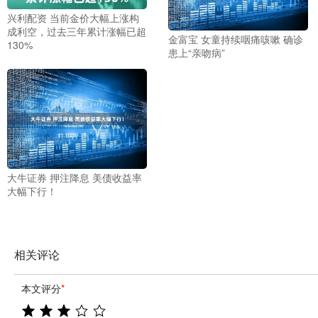
兴利配资 当前金价大幅上涨构
成利空，过去三年累计涨幅已超
金富宝 女童持续咽痛咳嗽 确诊
130%
患上“亲吻病”
大牛证券 押注降息 美债收益率
大幅下行！
相关评论
本文评分
*