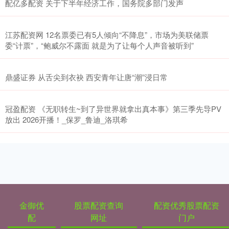
配亿多配资 关于下半年经济工作，国务院多部门发声
江苏配资网 12名票委已有5人倾向“不降息”，市场为美联储票
委“计票”，“鲍威尔不露面 就是为了让每个人声音被听到”
鼎盛证券 从舌尖到衣袂 西安青年让唐“潮”浸日常
冠盈配资 《无职转生~到了异世界就拿出真本事》第三季先导PV
放出 2026开播！_保罗_鲁迪_洛琪希
金御优
股票配资查询
配资优秀股票配资
配
网址
门户