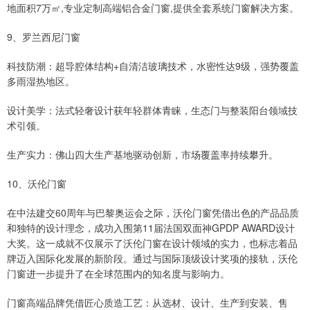
地面积7万㎡,专业定制高端铝合金门窗,提供全套系统门窗解决方案。
9、罗兰西尼门窗
科技防潮：超导腔体结构+自清洁玻璃技术，水密性达9级，强势覆盖
多雨湿热地区。
设计美学：法式轻奢设计获年轻群体青睐，生态门与整装阳台领域技
术引领。
生产实力：佛山四大生产基地驱动创新，市场覆盖率持续攀升。
10、沃伦门窗
在中法建交60周年与巴黎奥运会之际，沃伦门窗凭借出色的产品品质
和独特的设计理念，成功入围第11届法国双面神GPDP AWARD设计
大奖。这一成就不仅展示了沃伦门窗在设计领域的实力，也标志着品
牌迈入国际化发展的新阶段。通过与国际顶级设计奖项的接轨，沃伦
门窗进一步提升了在全球范围内的知名度与影响力。
门窗高端品牌凭借匠心质造工艺：从选材、设计、生产到安装、售