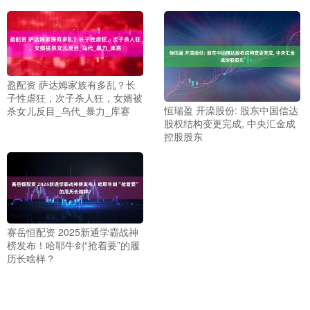
盈配资 萨达姆家族有多乱？长
子性虐狂，次子杀人狂，女婿被
恒瑞盈 开滦股份: 股东中国信达
杀女儿反目_乌代_暴力_库赛
股权结构变更完成, 中央汇金成
控股股东
赛岳恒配资 2025新通学霸战神
榜发布！哈耶牛剑“抢着要”的履
历长啥样？