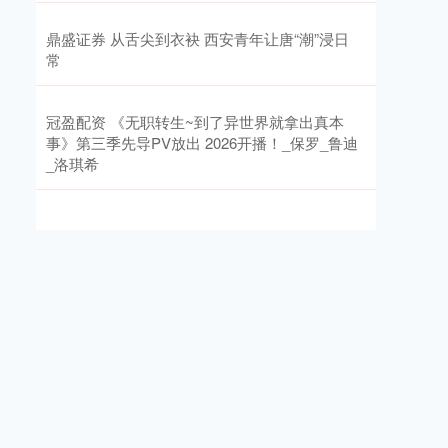
鼎盛证券 从舌尖到衣袂 西安青年让唐“潮”浸日
常
冠盈配资 《无职转生~到了异世界就拿出真本
事》第三季先导PV放出 2026开播！_保罗_鲁迪
_洛琪希