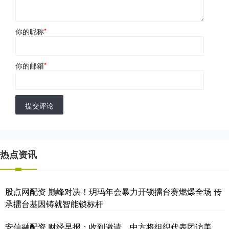
你的昵称
*
你的邮箱
*
提交评论
热点资讯
股点网配资 巅峰对决！玥玛年会暴力开锁擂台赛燃爆全场 传
承擂台基因铸就智能锁标杆
安信融配资 财经早报：收到邀请，中方将组织代表团访美，