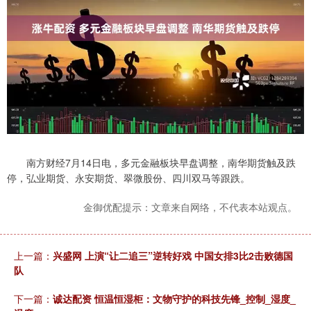
南方财经7月14日电，多元金融板块早盘调整，南华期货触及跌
停，弘业期货、永安期货、翠微股份、四川双马等跟跌。
金御优配提示：文章来自网络，不代表本站观点。
上一篇：
兴盛网 上演“让二追三”逆转好戏 中国女排3比2击败德国
队
下一篇：
诚达配资 恒温恒湿柜：文物守护的科技先锋_控制_湿度_