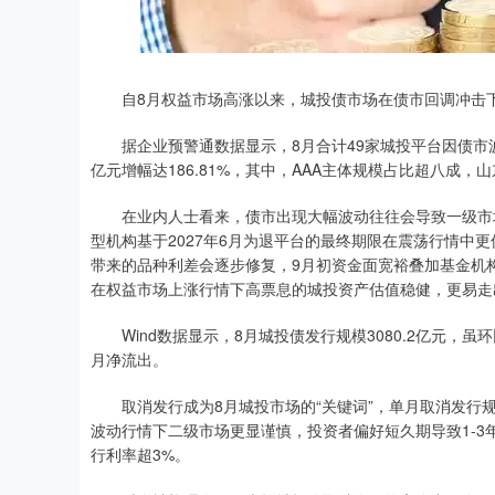
自8月权益市场高涨以来，城投债市场在债市回调冲击下
据企业预警通数据显示，8月合计49家城投平台因债市波动较
亿元增幅达186.81%，其中，AAA主体规模占比超八成，
在业内人士看来，债市出现大幅波动往往会导致一级市场
型机构基于2027年6月为退平台的最终期限在震荡行情中
带来的品种利差会逐步修复，9月初资金面宽裕叠加基金机
在权益市场上涨行情下高票息的城投资产估值稳健，更易走
Wind数据显示，8月城投债发行规模3080.2亿元，虽环比
月净流出。
取消发行成为8月城投市场的“关键词”，单月取消发行规
波动行情下二级市场更显谨慎，投资者偏好短久期导致1-3年
行利率超3%。