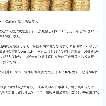
，取消发行规模快速增大。
大取消或推迟发行，总规模达到348.19亿元，环比7月份121.4
山东省占比较大。
城投发债难度变大，资质偏弱的城投发债难度尤其明显，不少稳健
更偏好于3年期以内的品种。不过从过往取消发行因素来看，因供给减少
构增配力度持续，城投债在短期适度防御策略下也可适当拉长久期，
出独立行情。
回升16.72%，但净融资额仍为负值（-187.02亿元），已连续6个
模较7月增加超220亿元，主要集中在公用事业、建筑装饰等行业。
期债券发行占比升至51.45%，信用利差区域分化加剧，49家主体发