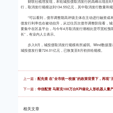
财联社梳理发现，本轮城投债取消发行的高峰出现在8月
行，取消发行规模达到134.55亿元，其中取消发行数量和
“可以看到，债市调整期高评级主体在主动进行融资成本
债发行利率也在被动抬升，从过往历次债市调整阶段看，城
要集中在区县平台，与今年4月取消发行潮相比货币宽松预
长”，有业内人士表示。
步入9月，城投债取消发行规模有所减弱。Wind数据显示
城投债发行量724.01亿元，已恢复至8月初供给规模。
上一篇：
配先查 在“全市统一校服”的政策背景下，再现“
下一篇：
华信配资 马斯克100万台KPI催化人形机器人量
相关文章