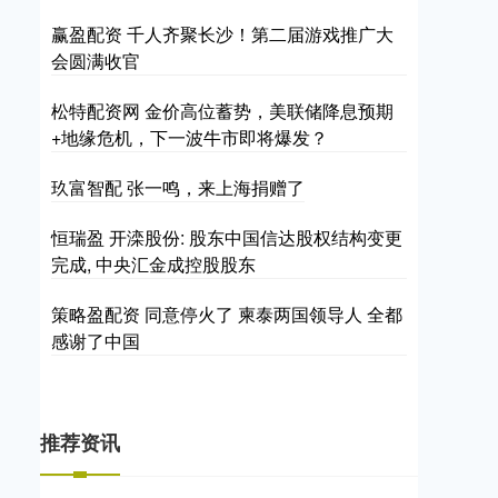
赢盈配资 千人齐聚长沙！第二届游戏推广大
会圆满收官
松特配资网 金价高位蓄势，美联储降息预期
+地缘危机，下一波牛市即将爆发？
玖富智配 张一鸣，来上海捐赠了
恒瑞盈 开滦股份: 股东中国信达股权结构变更
完成, 中央汇金成控股股东
策略盈配资 同意停火了 柬泰两国领导人 全都
感谢了中国
推荐资讯