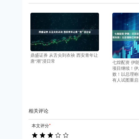
鼎盛证券 从舌尖到衣袂 西安青年让
唐“潮”浸日常
七煌配资 伊
项目继续！伊
败！以总理称
有人试图重启
相关评论
本文评分
*