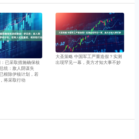
大圣策略 中国军工严重造假？实测
朗：已采取措施确保核
出现罕见一幕，美方才知大事不妙
总统：敌人阴谋失
已根除伊核计划，若
，将采取行动