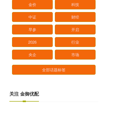
金价
科技
中证
财经
早参
开启
2026
行业
央企
市场
全部话题标签
关注 金御优配