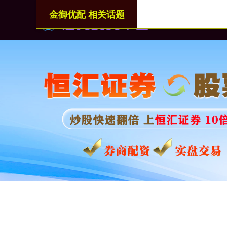
金御优配 相关话题
首页
金御优