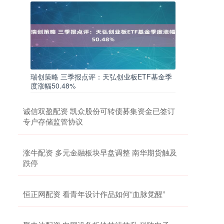
瑞创策略 三季报点评：天弘创业板ETF基金季
度涨幅50.48%
诚信双盈配资 凯众股份可转债募集资金已签订
专户存储监管协议
涨牛配资 多元金融板块早盘调整 南华期货触及
跌停
恒正网配资 看青年设计作品如何“血脉觉醒”